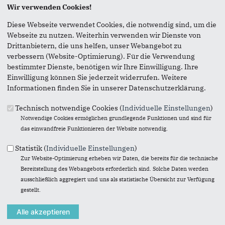
Wir verwenden Cookies!
Seite versenden
Diese Webseite verwendet Cookies, die notwendig sind, um die
Webseite zu nutzen. Weiterhin verwenden wir Dienste von
Vielen Dank, dass Sie die Inhalte unserer Homepage
Drittanbietern, die uns helfen, unser Webangebot zu
weiterempfehlen.
verbessern (Website-Optimierung). Für die Verwendung
bestimmter Dienste, benötigen wir Ihre Einwilligung. Ihre
Anmerkung: Ihre E-Mail-Adresse wird benötigt um die
Einwilligung können Sie jederzeit widerrufen. Weitere
Personen, denen Sie die Seite weiterempfehlen, zu
Informationen finden Sie in unserer Datenschutzerklärung.
informieren, von wem die Empfehlung kommt, und dass es
kein Spam ist.
Technisch notwendige Cookies (
Individuelle Einstellungen
)
Das mit * gekennzeichnete Feld ist ein Pflichtfeld.
Notwendige Cookies ermöglichen grundlegende Funktionen und sind für
das einwandfreie Funktionieren der Website notwendig.
Eigene E-Mail-Adresse
*
Statistik (
Individuelle Einstellungen
)
Zur Website-Optimierung erheben wir Daten, die bereits für die technische
Bereitstellung des Webangebots erforderlich sind. Solche Daten werden
Eigener Name
*
ausschließlich aggregiert und uns als statistische Übersicht zur Verfügung
gestellt.
Senden an
*