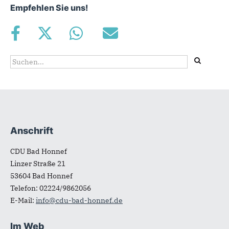
Empfehlen Sie uns!
Suchformular
Suche
Anschrift
Fußbereich
CDU Bad Honnef
Linzer Straße 21
53604
Bad Honnef
Telefon:
02224/9862056
E-Mail:
info@cdu-bad-honnef.de
Im Web