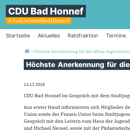
CDU Bad Honnef
#AusLiebezuBadHonnef
Startseite
Aktuelles
Ratsfraktion
Termine
Sie sind hier
»
Höchste Anerkennung für die offene Jugendarbei
Höchste
Anerkennung
für
di
14.12.2018
CDU Bad Honnef im Gespräch mit dem Stadtjug
Aus erster Hand informierten sich Mitglieder d
Union sowie der Frauen Union beim Stadtjugend
Gespräch mit den Leitern vom Haus der Jugend
und Michael Neusel, sowie mit der Pädagogische