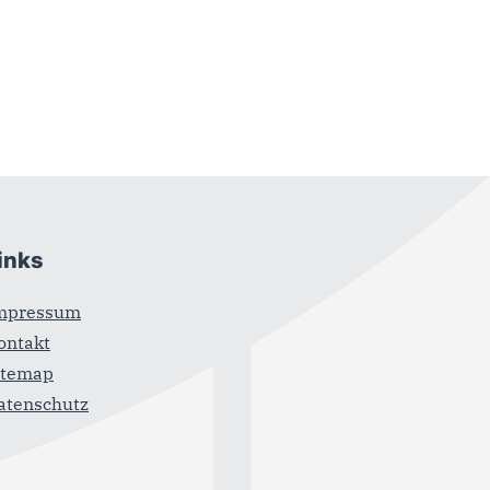
inks
mpressum
ontakt
itemap
atenschutz